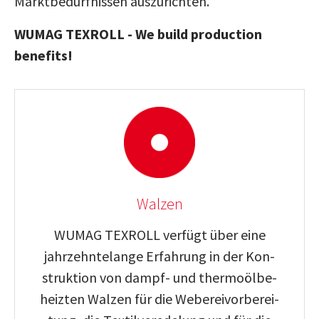
Marktbedürfnissen auszurichten.
WUMAG TEXROLL - We build production
benefits!
Walzen
WUMAG TEXROLL ver­fügt über eine
jahrzehntelange Erfah­rung in der Kon­
struk­tion von dampf- und ther­mo­öl­be­
heizten Walzen für die Webe­rei­vor­be­rei­