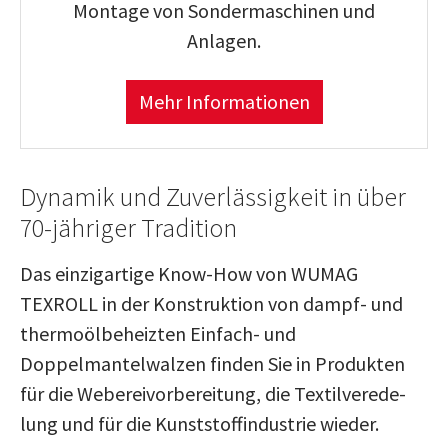
Montage von Sondermaschinen und
Anlagen.
Mehr Informationen
Dynamik und Zuverlässigkeit in über
70-jähriger Tradition
Das ein­zig­ar­tige Know-How von WUMAG
TEXROLL in der Kon­struk­tion von dampf- und
ther­mo­öl­be­heizten Einfach- und
Doppelmantelwalzen finden Sie in Produkten
für die Webe­rei­vor­be­rei­tung, die Tex­til­ver­ede­
lung und für die Kunst­stoff­in­dus­trie wieder.