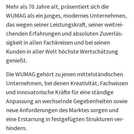
Mehr als 70 Jahre alt, prä­sen­tiert sich die
WUMAG als ein junges, modernes Unter­nehmen,
das wegen seiner Leis­tungs­kraft, seiner weit­rei­
chenden Erfah­rungen und abso­luten Zuver­läs­
sig­keit in allen Fach­kreisen und bei seinen
Kunden in aller Welt höchste Wert­schät­zung
genießt.
Die WUMAG gehört zu jenen mit­tel­stän­di­schen
Unter­nehmen, bei denen Krea­ti­vität, Fach­wissen
und inno­va­to­ri­sche Kräfte für eine stän­dige
Anpas­sung an wech­selnde Gege­ben­heiten sowie
neue Anfor­de­rungen des Marktes sorgen und
eine Erstar­rung in fest­ge­fügten Struk­turen ver­
hin­dern.